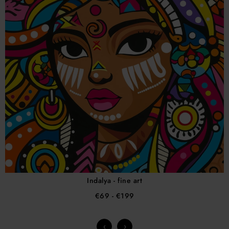
Indalya - fine art
€69
- €199
‹
›