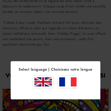
un jeu de cache-cache où le regard est sans cesse invité à
découvrir et redécouvrir. Chaque coup d'oeil révèle une nouvelle
facette, un nouveau détail, une nouvelle émotion.
Fidèles à leur credo, PapMam utilisent l'art pour véhiculer des
émotions, offrant à celui qui regarde un instant d'évasion, un
plaisir esthétique renouvelé. Avec 'Hidden Piggy', ils vous offrent
non seulement une œuvre, mais une promesse : celle d'un
quotidien réenchanté par l'art.
Select language | Choisissez votre langue
VOUS AIMEREZ PEUT-ÊTRE AUSSI