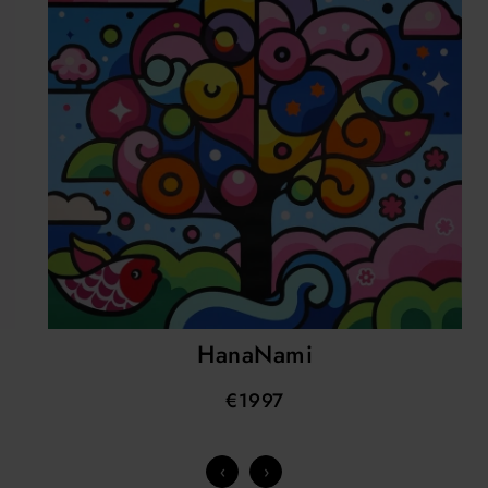
HanaNami
€1997
‹
›