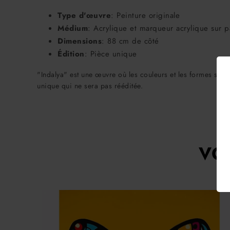
Type d'œuvre
: Peinture originale
Médium
: Acrylique et marqueur acrylique sur p
Dimensions
: 88 cm de côté
Édition
: Pièce unique
"Indalya" est une œuvre où les couleurs et les formes se m
unique qui ne sera pas rééditée.
VO