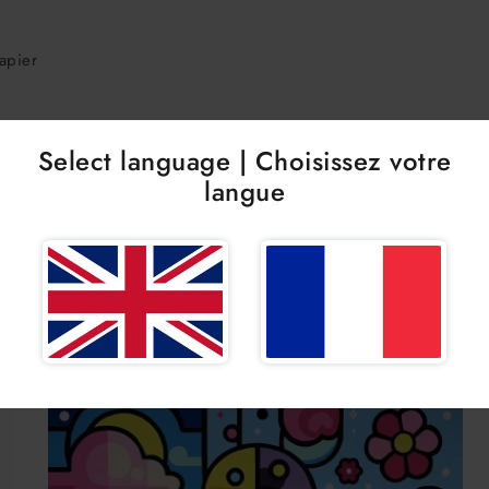
apier
Select language | Choisissez votre
êlent pour créer une composition unique et inspirante, caractéristiqu
langue
US AIMEREZ PEUT-ÊTRE AU