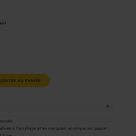
eul
AJOUTER AU PANIER
 monde
alisée à l'acrylique et au marqueur acrylique sur papier.
9,5 cm.