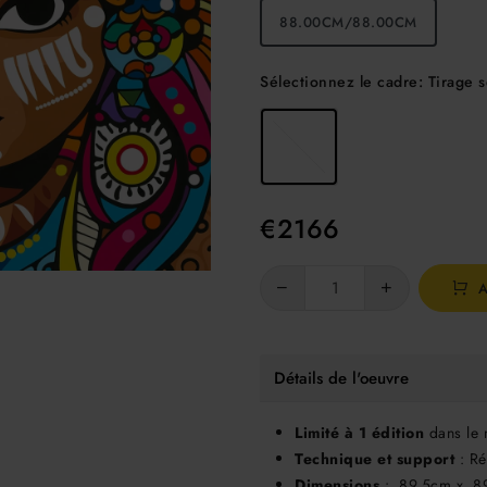
88.00CM/88.00CM
Sélectionnez le cadre:
Tirage s
€
2166
Détails de l'oeuvre
Limité à
1 édition
dans le
Technique et support
: Ré
Dimensions
: 89,5cm x 8