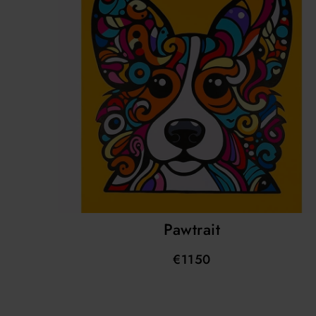
Pawtrait
€1150