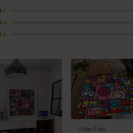
3
2
1
-
Hidden Piggy