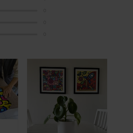
0
0
0