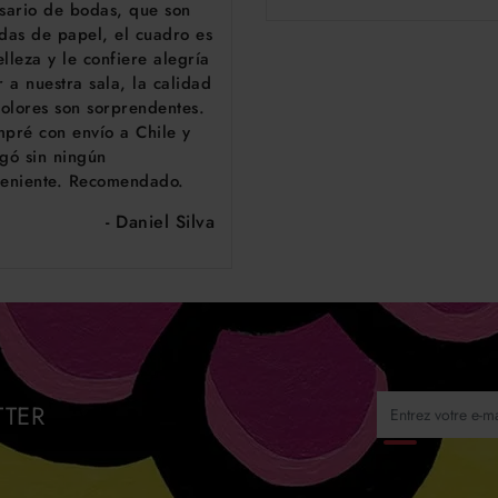
sario de bodas, que son
das de papel, el cuadro es
lleza y le confiere alegría
r a nuestra sala, la calidad
colores son sorprendentes.
pré con envío a Chile y
gó sin ningún
veniente. Recomendado.
- Daniel Silva
TTER