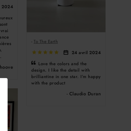
n 2024
heureux
sont
vrai
hance
-
To The Earth
mières
e.
24 avril 2024
.
Love the colors and the
nhoove
design. I like the detail with
brilliantine in one star. I’m happy
with the product
- Claudio Duran