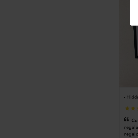
-
Hidd
Co
regal
regalo