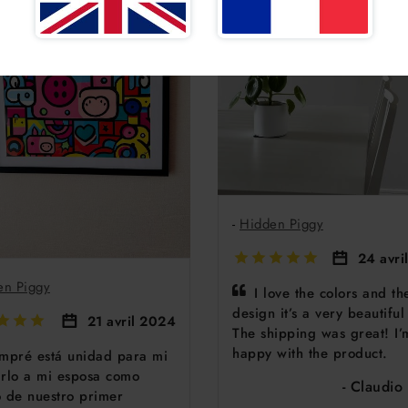
-
Hidden Piggy
24 avri
en Piggy
I love the colors and th
design it’s a very beautiful
21 avril 2024
The shipping was great! I’
happy with the product.
mpré está unidad para mi
arlo a mi esposa como
- Claudio
 de nuestro primer