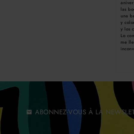
aniver
las bo
una be
y colo
y los 
Lo com
me lle
incon
ABONNEZ-VOUS À LA NEWSLE