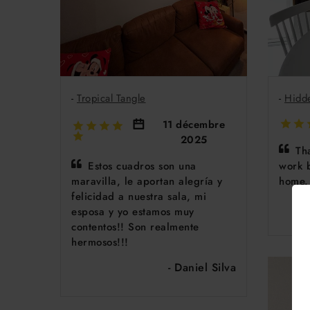
-
Tropical Tangle
-
Hidd
11 décembre
2025
Tha
Estos cuadros son una
work b
maravilla, le aportan alegría y
home.
felicidad a nuestra sala, mi
esposa y yo estamos muy
contentos!! Son realmente
hermosos!!!
- Daniel Silva