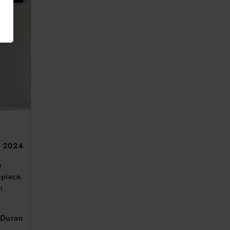
l 2024
e
 piece.
m
 Duran