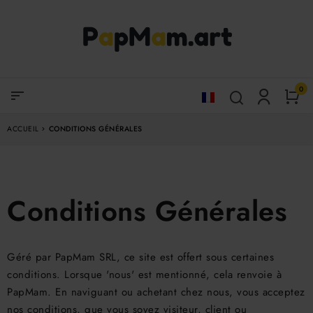
0
sort
ACCUEIL
CONDITIONS GÉNÉRALES
Conditions Générales
Géré par PapMam SRL, ce site est offert sous certaines
conditions. Lorsque 'nous' est mentionné, cela renvoie à
PapMam. En naviguant ou achetant chez nous, vous acceptez
nos conditions, que vous soyez visiteur, client ou